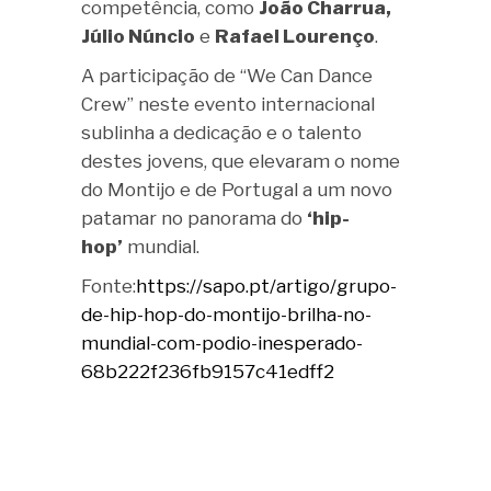
competência, como
João Charrua,
Júlio Núncio
e
Rafael Lourenço
.
A participação de “We Can Dance
Crew” neste evento internacional
sublinha a dedicação e o talento
destes jovens, que elevaram o nome
do Montijo e de Portugal a um novo
patamar no panorama do
‘hip-
hop’
mundial.
Fonte:
https://sapo.pt/artigo/grupo-
de-hip-hop-do-montijo-brilha-no-
mundial-com-podio-inesperado-
68b222f236fb9157c41edff2