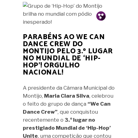
Pin.
Fb.
PARABÉNS AO WE CAN
DANCE CREW DO
MONTIJO PELO 3.º LUGAR
NO MUNDIAL DE ‘HIP-
HOP’! ORGULHO
NACIONAL!
A presidente da Câmara Municipal do
Montijo,
Maria Clara Silva
, celebrou
o feito do grupo de dança
“We Can
Dance Crew”
, que conquistou
recentemente o
3.º lugar no
prestigiado Mundial de ‘Hip-Hop’
Unite
, uma competição que contou